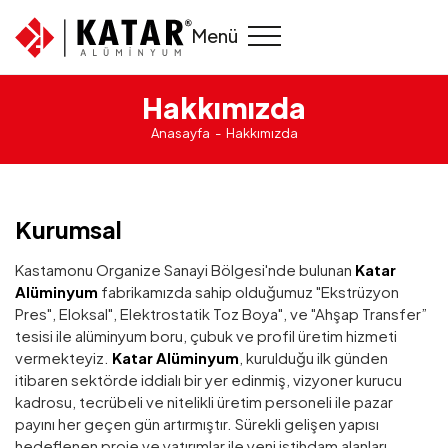
Menü
Hakkımızda
Anasayfa
Hakkımızda
Kurumsal
Kastamonu Organize Sanayi Bölgesi'nde bulunan
Katar
Alüminyum
fabrikamızda sahip olduğumuz "Ekstrüzyon
Pres", Eloksal", Elektrostatik Toz Boya", ve "Ahşap Transfer”
tesisi ile alüminyum boru, çubuk ve profil üretim hizmeti
vermekteyiz.
Katar Alüminyum
, kurulduğu ilk günden
itibaren sektörde iddialı bir yer edinmiş, vizyoner kurucu
kadrosu, tecrübeli ve nitelikli üretim personeli ile pazar
payını her geçen gün artırmıştır. Sürekli gelişen yapısı
hedeflenen proje ve yatırımlar ile yeni istihdam alanları